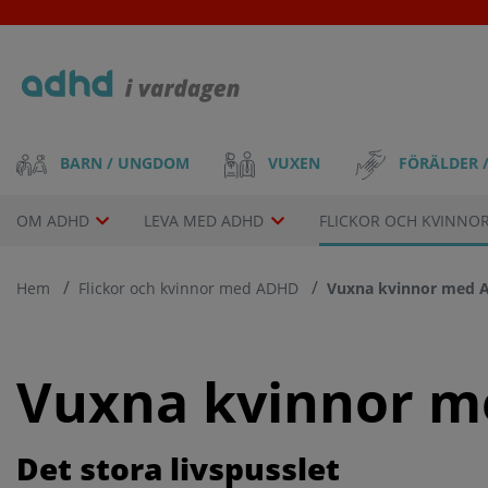
Skip
to
main
content
Main
VUXEN
FÖRÄLDER 
BARN / UNGDOM
navigation
Drop-
OM ADHD
LEVA MED ADHD
FLICKOR OCH KVINNO
down
Hem
Flickor och kvinnor med ADHD
Vuxna kvinnor med
menu
Vuxna kvinnor 
Det stora livspusslet