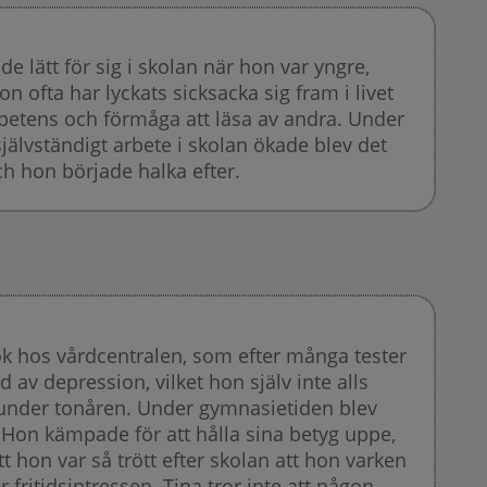
de lätt för sig i skolan när hon var yngre,
on ofta har lyckats sicksacka sig fram i livet
etens och förmåga att läsa av andra. Under
jälvständigt arbete i skolan ökade blev det
h hon började halka efter.
ök hos vårdcentralen, som efter många tester
d av depression, vilket hon själv inte alls
 under tonåren. Under gymnasietiden blev
a. Hon kämpade för att hålla sina betyg uppe,
 hon var så trött efter skolan att hon varken
fritidsintressen. Tina tror inte att någon