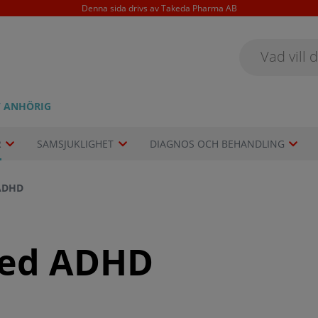
Denna sida drivs av Takeda Pharma AB
/ ANHÖRIG
R
SAMSJUKLIGHET
DIAGNOS OCH BEHANDLING
 ADHD
med ADHD