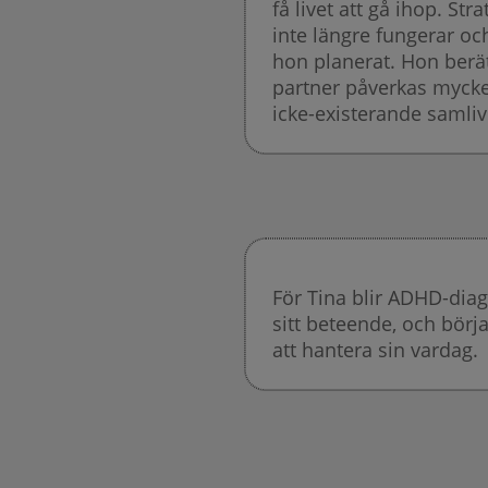
få livet att gå ihop. Str
inte längre fungerar oc
hon planerat. Hon berä
partner påverkas mycket
icke-existerande samliv
För Tina blir ADHD-dia
sitt beteende, och börj
att hantera sin vardag.