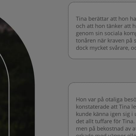
Tina berättar att hon ha
och att hon tänker att h
genom sin sociala komp
tonåren när kraven på s
dock mycket svårare, oc
Hon var på otaliga bes
konstaterade att Tina le
kunde känna igen sig i
det allt tuffare för Tin
men på bekostnad av att
orkade med vänner eller 