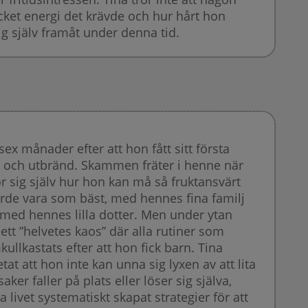
ket energi det krävde och hur hårt hon
ig själv framåt under denna tid.
 sex månader efter att hon fått sitt första
g och utbränd. Skammen fräter i henne när
ör sig själv hur hon kan må så fruktansvärt
orde vara som bäst, med hennes fina familj
 med hennes lilla dotter. Men under ytan
r ett ”helvetes kaos” där alla rutiner som
ullkastats efter att hon fick barn. Tina
etat att hon inte kan unna sig lyxen av att lita
aker faller på plats eller löser sig själva,
livet systematiskt skapat strategier för att