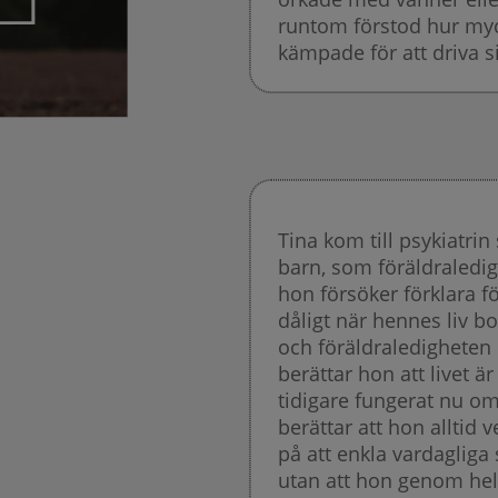
runtom förstod hur myc
kämpade för att driva s
Tina kom till psykiatrin
barn, som föräldraledi
hon försöker förklara f
dåligt när hennes liv b
och föräldraledigheten
berättar hon att livet ä
tidigare fungerat nu omk
berättar att hon alltid v
på att enkla vardagliga s
utan att hon genom hela 