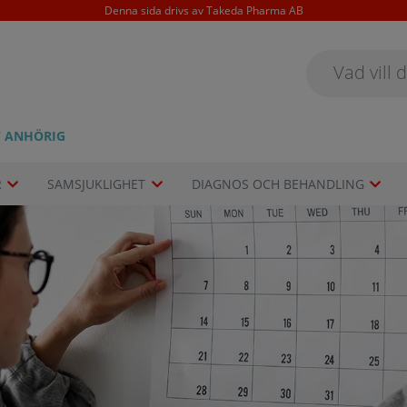
Denna sida drivs av Takeda Pharma AB
/ ANHÖRIG
R
SAMSJUKLIGHET
DIAGNOS OCH BEHANDLING