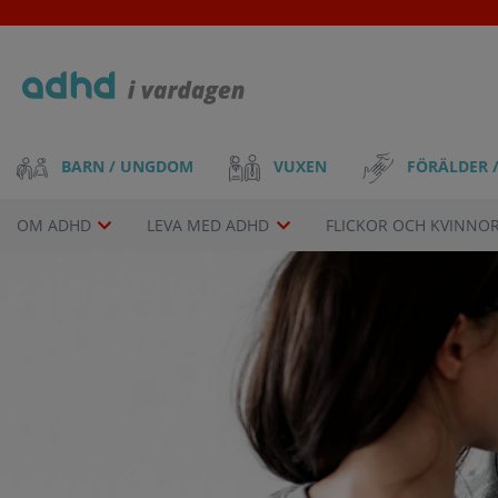
Skip
to
main
content
Main
VUXEN
FÖRÄLDER 
BARN / UNGDOM
navigation
Drop-
OM ADHD
LEVA MED ADHD
FLICKOR OCH KVINNO
down
menu