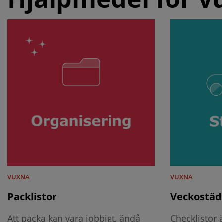
VUXNA
VUXNA
Packlistor
Veckostäd
Att packa kan vara jobbigt, ändå
Checklistor ä