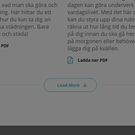
 vad man ska göra och
dagen kan göra underverk 
ing. Här hittar du ett
vardagslivet. Med det här
hur du kan ta dig an
kan du styra upp dina ruti
sa städningen. Bara
räkna ut hur lång tid du b
a och städa!
på dig innan du ska gå he
på morgonen eller behöve
 PDF
lägga dig på kvällen.
Ladda ner PDF
Load More