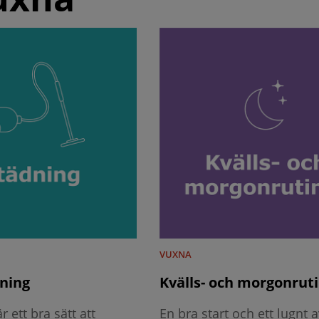
VUXNA
ning
Kvälls- och morgonrut
r ett bra sätt att
En bra start och ett lugnt 