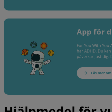
App för 
For You With You A
har ADHD. Du kan f
påverkar just dig. 
Läs mer om
Hjälpmedel för v