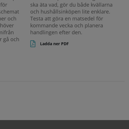
för
ska äta vad, gör du både kvällarna
 schemat
och hushållsinköpen lite enklare.
ner och
Testa att göra en matsedel för
ehöver
kommande vecka och planera
mifrån
handlingen efter den.
r gå och
Ladda ner PDF