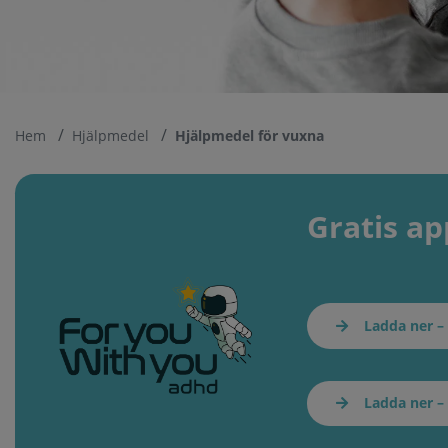
Hem
Hjälpmedel
Hjälpmedel för vuxna
Gratis a
Ladda ner –
Ladda ner –