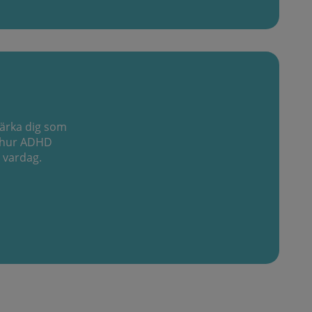
tärka dig som
å hur ADHD
n vardag.