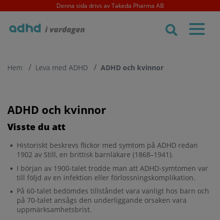
Skip
Denna sida drivs av Takeda Pharma AB
to
main
content
Hem
Leva med ADHD
ADHD och kvinnor
ADHD och kvinnor
Visste du att
Historiskt beskrevs flickor med symtom på ADHD redan
1902 av Still, en brittisk barnläkare (1868–1941).
I början av 1900-talet trodde man att ADHD-symtomen var
till följd av en infektion eller förlossningskomplikation.
På 60-talet bedömdes tillståndet vara vanligt hos barn och
på 70-talet ansågs den underliggande orsaken vara
uppmärksamhetsbrist.