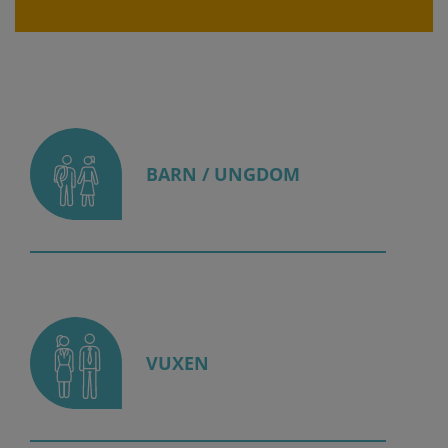
Bottom
3
BARN / UNGDOM
item
menu
VUXEN