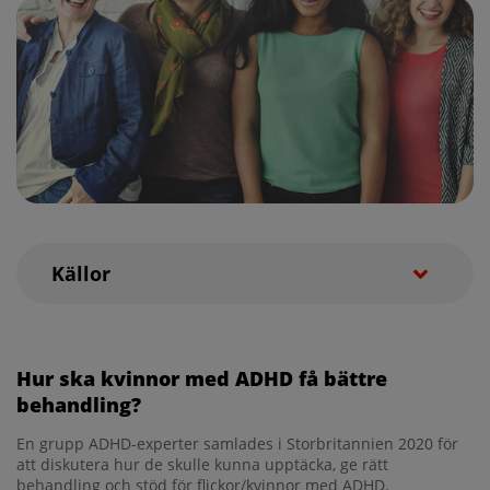
Källor
Still FG. The Soulstonian lectures on some
abnormal psychical conditions in children. Lancet
Hur ska kvinnor med ADHD få bättre
1902; 4103:1008.
behandling?
ADHD hos flickor. En inventering av det
vetenskapliga underlaget. SBU – Statens
En grupp ADHD-experter samlades i Storbritannien 2020 för
beredning för medicinsk utvärdering. 2005;
att diskutera hur de skulle kunna upptäcka, ge rätt
Rapport 174.
behandling och stöd för flickor/kvinnor med ADHD.