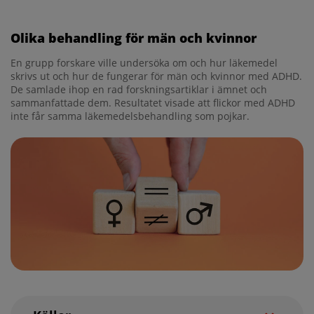
Young S, Adamo N, Björk Ásgeirsdóttir B, Branney
P, Beckett M, Colley W, Cubbin S, Deeley Q, Farrag
Olika behandling för män och kvinnor
E, Gudjonsson G, Hill P, Hollingdale J, Kilic O, Lloyd
T, Mason P, Paliokosta E, Perecherla S, Sedgwick J,
En grupp forskare ville undersöka om och hur läkemedel
Skirrow C, Tierney K, van Rensburg K, Woodhouse
skrivs ut och hur de fungerar för män och kvinnor med ADHD.
E. Females with ADHD: An expert consensus
De samlade ihop en rad forskningsartiklar i ämnet och
statement taking a lifespan approach providing
sammanfattade dem. Resultatet visade att flickor med ADHD
guidance for the identification and treatment of
inte får samma läkemedelsbehandling som pojkar.
attention-deficit/hyperactivity disorder in girls
and women. BMC Psychiatry; 2020: 404