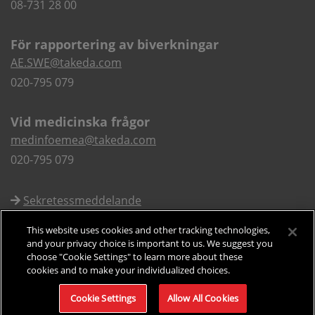
08-731 28 00
För rapportering av biverkningar
AE.SWE@takeda.com
020-795 079
Vid medicinska frågor
medinfoemea@takeda.com
020-795 079
Sekretessmeddelande
Användarvillkor
This website uses cookies and other tracking technologies,
Cookies
and your privacy choice is important to us. We suggest you
choose "Cookie Settings" to learn more about these
cookies and to make your individualized choices.
© 2024 Takeda Sverige C-ANPROM/SE/ADH/0114 Date of preparation:
May 2024
Cookie Settings
Allow All Cookies