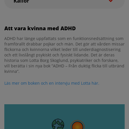
Källor
Kok FM et al. The female side of
pharmacotherapy for ADHD—A systematic
Att vara kvinna med ADHD
literature review PLoS One 2020; 15(9): e0239257
ADHD har länge uppfattats som en funktionsnedsättning som
framförallt drabbar pojkar och män. Det gör att vården missar
flickorna och kvinnorna vilket leder till underdiagnostisering
och ett livslångt psykiskt och fysiskt lidande. Det är deras
historia som Lotta Borg Skoglund, psykiatriker och forskare,
vill berätta i sin nya bok ”ADHD – Från duktig flicka till utbränd
kvinna”.
Läs mer om boken och en intervju med Lotta här.