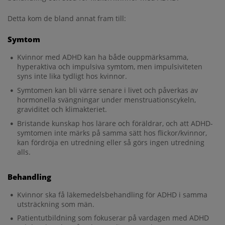
Kopp S. Berg-Kelly K. & Gillberg, C. Girls with
social and/or attention deficits: a descriptive
Detta kom de bland annat fram till:
study of 100 clinic attenders. Journal of Attention
Disorders, 2010 Sept; 14(2):167-81.
Symtom
Konsekvenser för vuxna med diagnosen adhd.
Kvinnor med ADHD kan ha både ouppmärksamma,
Kartläggning och analys. Socialstyrelsen. 2019.
hyperaktiva och impulsiva symtom, men impulsiviteten
Time after time: failure to identify and support
syns inte lika tydligt hos kvinnor.
females with ADHD - a Swedish population
Symtomen kan bli värre senare i livet och påverkas av
register study, J Child Psychol Psychiatry . 2024
hormonella svängningar under menstruationscykeln,
Jun;65(6):832-844. doi: 10.1111/jcpp.13920. Epub
graviditet och klimakteriet.
2023 Nov 28.
Bristande kunskap hos lärare och föräldrar, och att ADHD-
symtomen inte märks på samma sätt hos flickor/kvinnor,
kan fördröja en utredning eller så görs ingen utredning
alls.
Behandling
Kvinnor ska få läkemedelsbehandling för ADHD i samma
utsträckning som män.
Patientutbildning som fokuserar på vardagen med ADHD