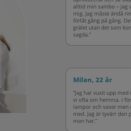
alltid min sambo – jag v
mig. Jag måste ändå ri
förlåt gång på gång. Det
grälet utan det som kom
sagda.”
Milan, 22 år
”Jag har vuxit upp med
vi ofta om hemma. I förh
lampor och vaser men d
med. Jag är tyvärr den 
man har.”