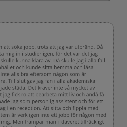
en att söka jobb, trots att jag var utbränd. Då
sta mig in i studier igen, för det var det jag
skulle kunna klara av. Då skulle jag i alla fall
amhället och kunde sitta hemma och läsa
 inte alls bra eftersom någon som är
a. Till slut gav jag fan i alla akademiska
ade städa. Det kräver inte så mycket av
t jag fick ro att bearbeta mitt liv och ändå få
bade jag som personlig assistent och för ett
g i en reception. Att sitta och fippla med
stem är verkligen inte ett jobb för någon med
ör mig. Men trampar man i klaveret tillräckligt