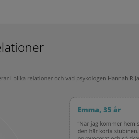
lationer
rar i olika relationer och vad psykologen Hannah R J
Emma, 35 år
”När jag kommer hem så 
den här korta stubinen. 
oprovocerat och så skä