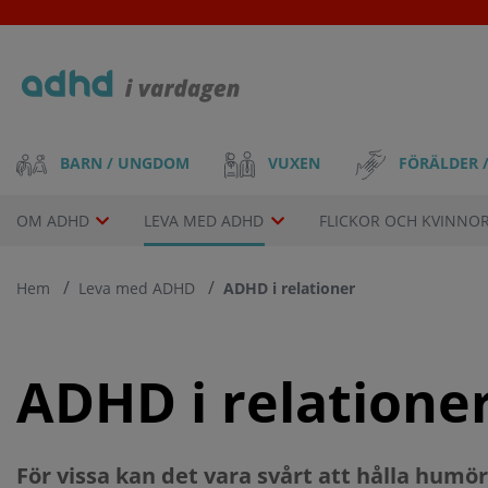
Skip
to
main
content
Main
VUXEN
FÖRÄLDER 
BARN / UNGDOM
navigation
Drop-
OM ADHD
LEVA MED ADHD
FLICKOR OCH KVINNO
down
Hem
Leva med ADHD
ADHD i relationer
menu
ADHD i relatione
För vissa kan det vara svårt att hålla humör