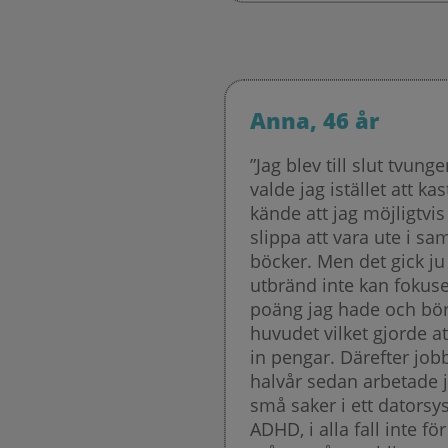
Anna, 46 år
”Jag blev till slut tvung
valde jag istället att ka
kände att jag möjligtvis 
slippa att vara ute i s
böcker. Men det gick ju
utbränd inte kan fokuser
poäng jag hade och börj
huvudet vilket gjorde at
in pengar. Därefter job
halvår sedan arbetade ja
små saker i ett datorsy
ADHD, i alla fall inte f