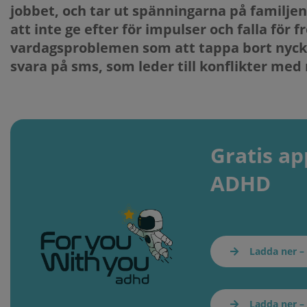
jobbet, och tar ut spänningarna på familje
att inte ge efter för impulser och falla för f
vardagsproblemen som att tappa bort nyckla
svara på sms, som leder till konflikter med 
Gratis a
ADHD
Ladda ner –
Ladda ner –