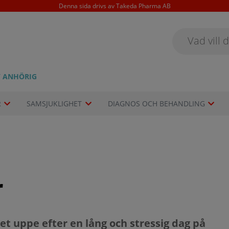
Denna sida drivs av Takeda Pharma AB
/ ANHÖRIG
R
SAMSJUKLIGHET
DIAGNOS OCH BEHANDLING
r
et uppe efter en lång och stressig dag på