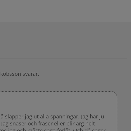
akobsson svarar.
släpper jag ut alla spänningar. Jag har ju
Jag snäser och fräser eller blir arg helt
ms jag och måste säga förlåt. Och då säger