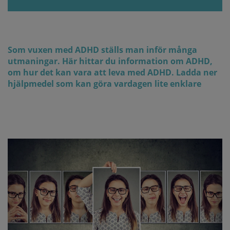
Som vuxen med ADHD ställs man inför många
utmaningar. Här hittar du information om ADHD,
om hur det kan vara att leva med ADHD. Ladda ner
hjälpmedel som kan göra vardagen lite enklare