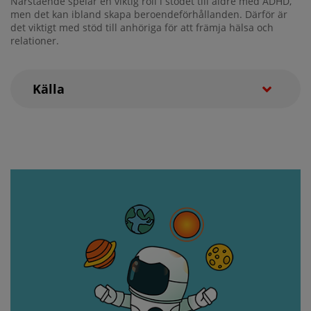
Närstående spelar en viktig roll i stödet till äldre med ADHD,
men det kan ibland skapa beroendeförhållanden. Därför är
det viktigt med stöd till anhöriga för att främja hälsa och
relationer.
Källa
vardochinsats.se