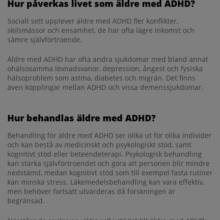
Hur påverkas livet som äldre med ADHD?
Socialt sett upplever äldre med ADHD fler konflikter,
skilsmässor och ensamhet, de har ofta lägre inkomst och
sämre självförtroende.
Äldre med ADHD har ofta andra sjukdomar med bland annat
ohälsosamma levnadsvanor, depression, ångest och fysiska
hälsoproblem som astma, diabetes och migrän. Det finns
även kopplingar mellan ADHD och vissa demenssjukdomar.
Hur behandlas äldre med ADHD?
Behandling för äldre med ADHD ser olika ut för olika individer
och kan bestå av medicinskt och psykologiskt stöd, samt
kognitivt stöd eller beteendeterapi. Psykologisk behandling
kan stärka självförtroendet och göra att personen blir mindre
nedstämd, medan kognitivt stöd som till exempel fasta rutiner
kan minska stress. Läkemedelsbehandling kan vara effektiv,
men behöver fortsatt utvärderas då forskningen är
begränsad.