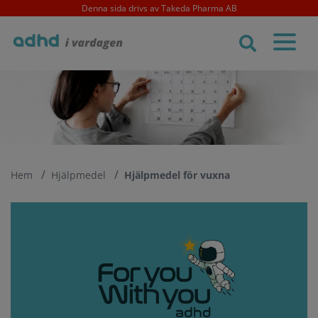
Skip
Denna sida drivs av Takeda Pharma AB
to
main
content
Hem
Hjälpmedel
Hjälpmedel för vuxna