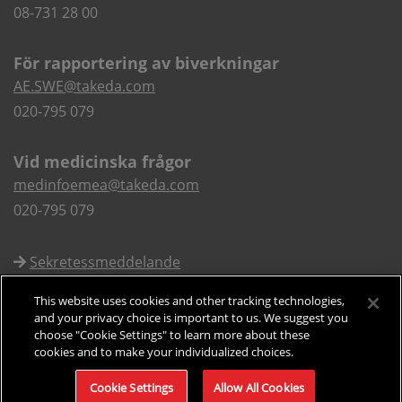
08-731 28 00
För rapportering av biverkningar
AE.SWE@takeda.com
020-795 079
Vid medicinska frågor
medinfoemea@takeda.com
020-795 079
Sekretessmeddelande
Användarvillkor
This website uses cookies and other tracking technologies,
Cookies
and your privacy choice is important to us. We suggest you
choose "Cookie Settings" to learn more about these
cookies and to make your individualized choices.
© 2024 Takeda Sverige C-ANPROM/SE/ADH/0114 Date of preparation:
May 2024
Cookie Settings
Allow All Cookies