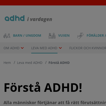
Skip
to
main
content
Main
VUXEN
FÖRÄLDER 
BARN / UNGDOM
navigation
Drop-
OM ADHD
LEVA MED ADHD
FLICKOR OCH KVINNO
down
Hem
Leva med ADHD
Förstå ADHD
menu
Förstå ADHD!
Alla människor förtjänar att få rätt förutsättnin