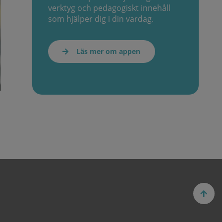
verktyg och pedagogiskt innehåll
som hjälper dig i din vardag.
Läs mer om appen