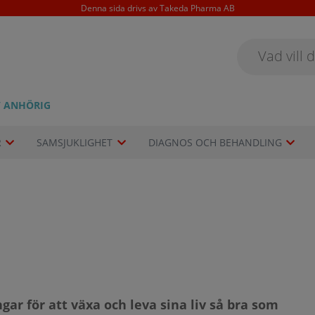
Denna sida drivs av Takeda Pharma AB
/ ANHÖRIG
R
SAMSJUKLIGHET
DIAGNOS OCH BEHANDLING
gar för att växa och leva sina liv så bra som