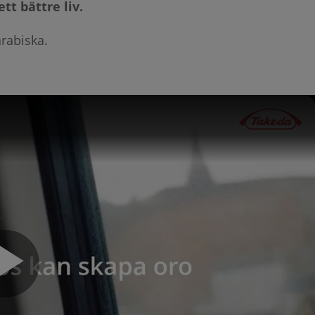
tt bättre liv.
rabiska.
Play